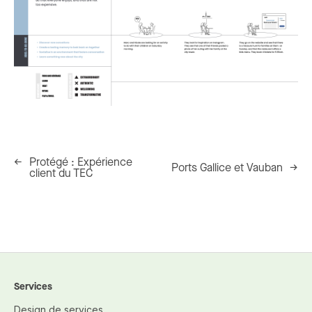
←
Protégé : Expérience
Ports Gallice et Vauban
→
client du TEC
Services
Design de services